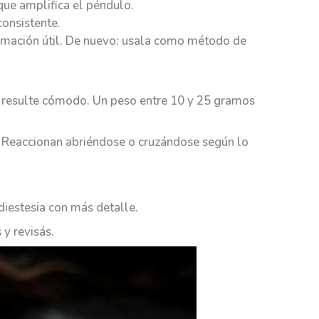
ue amplifica el péndulo.
consistente.
nformación útil. De nuevo: usala como método de
te resulte cómodo. Un peso entre 10 y 25 gramos
. Reaccionan abriéndose o cruzándose según lo
diestesia con más detalle.
 y revisás.