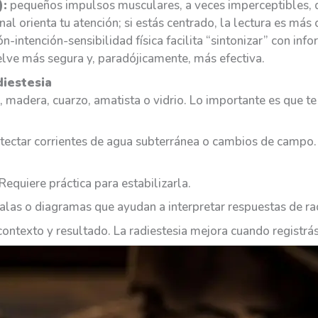
):
pequeños impulsos musculares, a veces imperceptibles, q
l orienta tu atención; si estás centrado, la lectura es más 
ión-intención-sensibilidad física facilita “sintonizar” con i
elve más segura y, paradójicamente, más efectiva.
iestesia
, madera, cuarzo, amatista o vidrio. Lo importante es que 
etectar corrientes de agua subterránea o cambios de campo
equiere práctica para estabilizarla.
calas o diagramas que ayudan a interpretar respuestas de ra
ontexto y resultado. La radiestesia mejora cuando registrás