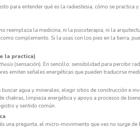
sto para entender qué es la radiestesia, cómo se practica
no reemplaza la medicina, ni la psicoterapia, ni la arquitec
a como complemento. Si la usas con los pies en la tierra, pu
e la practica)
thesis
(sensación). En sencillo: sensibilidad para percibir ra
ares emiten señales energéticas que pueden traducirse median
ra buscar agua y minerales, elegir sitios de construcción e in
e chakras, limpieza energética y apoyo a procesos de biene
egistro y sentido común.
ica
és una pregunta, el micro-movimiento que ves no surge de 