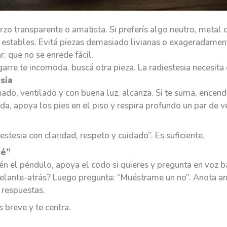
arzo transparente o amatista. Si preferís algo neutro, metal
r estables. Evitá piezas demasiado livianas o exageradamen
; que no se enrede fácil.
arre te incomoda, buscá otra pieza. La radiestesia necesita 
sia
enado, ventilado y con buena luz, alcanza. Si te suma, ence
a, apoya los pies en el piso y respira profundo un par de 
stesia con claridad, respeto y cuidado”. Es suficiente.
sé”
tén el péndulo, apoya el codo si quieres y pregunta en voz 
elante-atrás? Luego pregunta: “Muéstrame un no”. Anota am
” respuestas.
s breve y te centra.